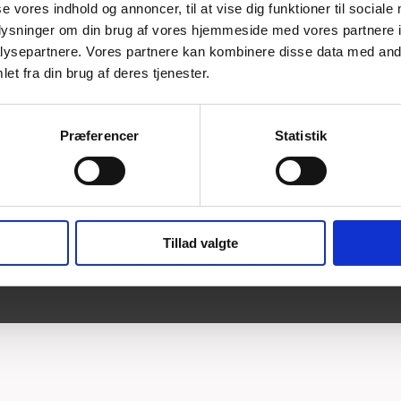
se vores indhold og annoncer, til at vise dig funktioner til sociale
oplysninger om din brug af vores hjemmeside med vores partnere i
, er du velkommen til at kontakte os.
ysepartnere. Vores partnere kan kombinere disse data med andr
et fra din brug af deres tjenester.
Præferencer
Statistik
Tillad valgte
ERSEN​
-
20 74 16 99
-
kontakt@hp-murerfirma.dk