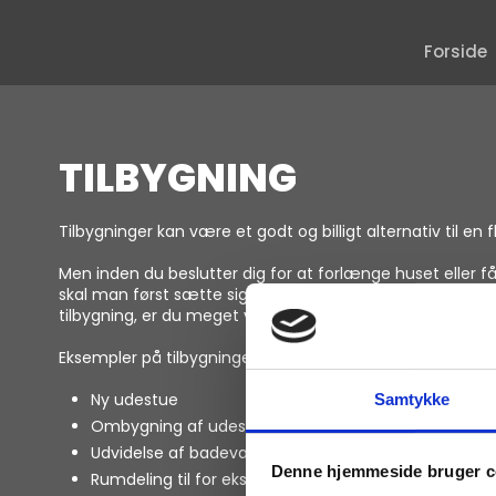
Forside
TILBYGNING
Tilbygninger kan være et godt og billigt alternativ til en 
Men inden du beslutter dig for at forlænge huset eller 
skal man først sætte sig nøje ind i lokalplanen og bygni
tilbygning, er du meget velkommen til at kontakte os.
Eksempler på tilbygninger:
Ny udestue
Samtykke
Ombygning af udestue til ekstra værelse
Udvidelse af badeværelse
Denne hjemmeside bruger c
Rumdeling til for eksempel børneværelser