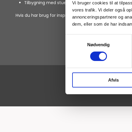
Tilbygning med stue/opholdsrum.
Vi bruger cookies til at tilpas
vores trafik. Vi deler også 
Hvis du har brug for inspiration eller priser på tilbygning
annonceringspartnere og anal
dem, eller som de har indsaml
Samtykkevalg
Nødvendig
Afvis
MURERMESTER HANS PED