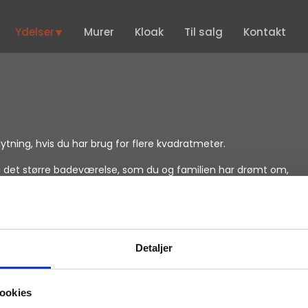
Ydelser⯆
Murer
Kloak
Til salg
Kontakt
flytning, hvis du har brug for flere kvadratmeter.
få det større badeværelse, som du og familien har drømt om,
ngsreglementet. Hvis du er i tvivl om gældende regler for
Detaljer
ookies