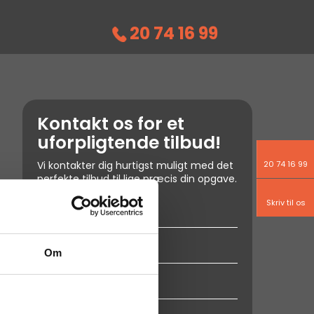
20 74 16 99
Kontakt os for et
uforpligtende tilbud!
20 74 16 99
Vi kontakter dig hurtigst muligt med det
perfekte tilbud til lige præcis din opgave.​
Skriv til os
Om