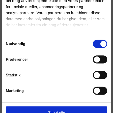
din brug af vores hjemmeside med vores partnere inden
for sociale medier, annonceringspartnere og
Byggeriets Ankenævn
Nørre Voldgade 106
analysepartnere. Vores partnere kan kombinere disse
1358 København K
data med andre oplysninger, du har givet dem, eller som
de har indsamlet fra din brug af deres tjenester.
info@byggerietsankenaevn.dk
www.byggerietsankenaevn.dk​
Samtykkevalg
Nødvendig
Kontakt os for et uforpligtende tilbud!
Præferencer
Vi kontakter dig hurtigst muligt med det perfekte
tilbud til lige præcis din opgave.​
Statistik
Marketing
Tillad alle