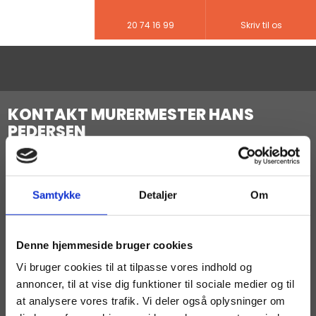
20 74 16 99
Skriv til os
KONTAKT MURERMESTER HANS
PEDERSEN
MURERMESTER HANS PEDERSEN
Snaven 11
5631 Ebberup
Samtykke
Detaljer
Om
CVR: 19186105
Tlf: ​
20 74 16 99
E-mail:​ ​
kontakt@hp-murerfirma.dk
Denne hjemmeside bruger cookies
Vi bruger cookies til at tilpasse vores indhold og
Dine klagemuligheder
Såfremt du oplever uoverenstemmelse med vores
annoncer, til at vise dig funktioner til sociale medier og til
samarbejde, har du mulighed for at klage til Byggeriets
at analysere vores trafik. Vi deler også oplysninger om
Ankenævn.